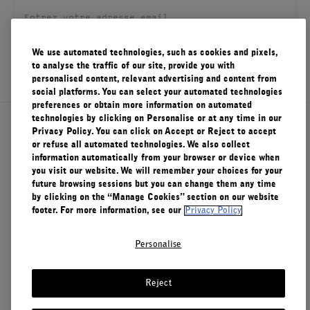
FILMS
À PROPOS
We use automated technologies, such as cookies and pixels,
S'ENREGISTRER
to analyse the traffic of our site, provide you with
personalised content, relevant advertising and content from
Compte
social platforms. You can select your automated technologies
Panier
(0)
preferences or obtain more information on automated
technologies by clicking on Personalise or at any time in our
À propos de Le Labo
Privacy Policy. You can click on Accept or Reject to accept
or refuse all automated technologies. We also collect
information automatically from your browser or device when
you visit our website. We will remember your choices for your
Service clients
future browsing sessions but you can change them any time
by clicking on the “Manage Cookies” section on our website
footer. For more information, see our
Privacy Policy
Confidentialité et conditions d'utilisation
Personalise
Visitez nos points de vente
Reject