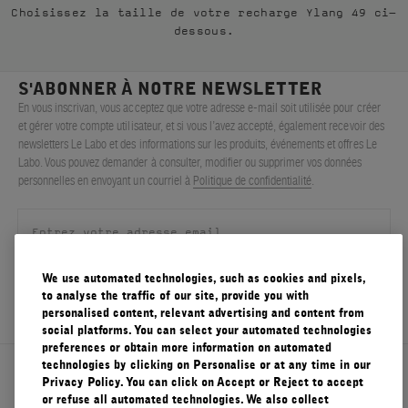
Choisissez la taille de votre recharge Ylang 49 ci-
FILMS
dessous.
À PROPOS
S'ABONNER À NOTRE NEWSLETTER
En vous inscrivan, vous acceptez que votre adresse e-mail soit utilisée pour créer
Compte
et gérer votre compte utilisateur, et si vous l’avez accepté, également recevoir des
Panier
(0)
newsletters Le Labo et des informations sur les produits, événements et offres Le
Labo. Vous pouvez demander à consulter, modifier ou supprimer vos données
personnelles en envoyant un courriel à
Politique de confidentialité
.
We use automated technologies, such as cookies and pixels,
S'ENREGISTRER
to analyse the traffic of our site, provide you with
personalised content, relevant advertising and content from
social platforms. You can select your automated technologies
preferences or obtain more information on automated
technologies by clicking on Personalise or at any time in our
À propos de Le Labo
Privacy Policy. You can click on Accept or Reject to accept
or refuse all automated technologies. We also collect