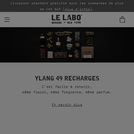
Livraison standard gratuite pour les commandes de plus
P
de CAD $45
(plus d'infos)
.
PARFUMS
REFILLS
INTÉRIEUR
BODY — HAIR — FACE
YLANG 49 RECHARGES
C’est facile à retenir,
GROOMING
même flacon, même fragrance, même parfum.
ODDITIES
En savoir plus
CADEAUX
ÉCHANTILLONS