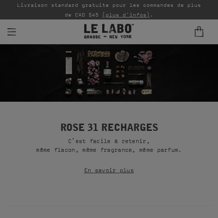
Livraison standard gratuite pour les commandes de plus
P
de CAD $45
(plus d'infos)
.
PARFUMS
REFILLS
INTÉRIEUR
BODY — HAIR — FACE
ROSE 31 RECHARGES
C’est facile à retenir,
GROOMING
même flacon, même fragrance, même parfum.
ODDITIES
En savoir plus
CADEAUX
ÉCHANTILLONS