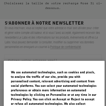
Choisissez la taille de votre recharge Rose 31 ci-
FILMS
dessous.
À PROPOS
S'ABONNER À NOTRE NEWSLETTER
En vous inscrivan, vous acceptez que votre adresse e-mail soit utilisée pour créer
Compte
et gérer votre compte utilisateur, et si vous l’avez accepté, également recevoir des
Panier
(0)
newsletters Le Labo et des informations sur les produits, événements et offres Le
Labo. Vous pouvez demander à consulter, modifier ou supprimer vos données
personnelles en envoyant un courriel à
Politique de confidentialité
.
We use automated technologies, such as cookies and pixels,
S'ENREGISTRER
to analyse the traffic of our site, provide you with
personalised content, relevant advertising and content from
social platforms. You can select your automated technologies
preferences or obtain more information on automated
technologies by clicking on Personalise or at any time in our
À propos de Le Labo
Privacy Policy. You can click on Accept or Reject to accept
or refuse all automated technologies. We also collect