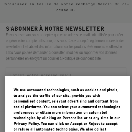
Choisissez la taille de votre recharge Neroli 36 ci-
FILMS
dessous.
À PROPOS
S'ABONNER À NOTRE NEWSLETTER
En vous inscrivan, vous acceptez que votre adresse e-mail soit utilisée pour créer
Compte
et gérer votre compte utilisateur, et si vous l’avez accepté, également recevoir des
Panier
(0)
newsletters Le Labo et des informations sur les produits, événements et offres Le
Labo. Vous pouvez demander à consulter, modifier ou supprimer vos données
personnelles en envoyant un courriel à
Politique de confidentialité
.
We use automated technologies, such as cookies and pixels,
S'ENREGISTRER
to analyse the traffic of our site, provide you with
personalised content, relevant advertising and content from
social platforms. You can select your automated technologies
preferences or obtain more information on automated
technologies by clicking on Personalise or at any time in our
À propos de Le Labo
Privacy Policy. You can click on Accept or Reject to accept
or refuse all automated technologies. We also collect