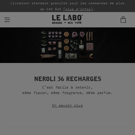
Livraison standard gratuite pour les commandes de plus
P
de CAD $45
(plus d'infos)
.
PARFUMS
REFILLS
INTÉRIEUR
BODY — HAIR — FACE
NEROLI 36 RECHARGES
C’est facile à retenir,
GROOMING
même flacon, même fragrance, même parfum.
ODDITIES
En savoir plus
CADEAUX
ÉCHANTILLONS