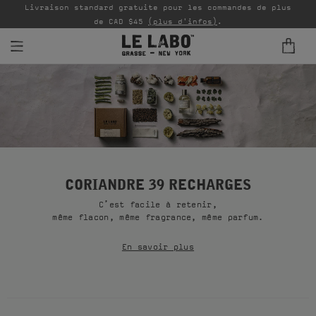
Livraison standard gratuite pour les commandes de plus
P
de CAD $45
(plus d'infos)
.
PARFUMS
REFILLS
INTÉRIEUR
BODY — HAIR — FACE
CORIANDRE 39 RECHARGES
C’est facile à retenir,
GROOMING
même flacon, même fragrance, même parfum.
ODDITIES
En savoir plus
CADEAUX
ÉCHANTILLONS