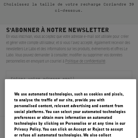
Choisissez la taille de votre recharge Coriandre 39
FILMS
ci-dessous.
À PROPOS
S'ABONNER À NOTRE NEWSLETTER
En vous inscrivan, vous acceptez que votre adresse e-mail soit utilisée pour créer
Compte
et gérer votre compte utilisateur, et si vous l’avez accepté, également recevoir des
Panier
(0)
newsletters Le Labo et des informations sur les produits, événements et offres Le
Labo. Vous pouvez demander à consulter, modifier ou supprimer vos données
personnelles en envoyant un courriel à
Politique de confidentialité
.
We use automated technologies, such as cookies and pixels,
S'ENREGISTRER
to analyse the traffic of our site, provide you with
personalised content, relevant advertising and content from
social platforms. You can select your automated technologies
preferences or obtain more information on automated
technologies by clicking on Personalise or at any time in our
À propos de Le Labo
Privacy Policy. You can click on Accept or Reject to accept
or refuse all automated technologies. We also collect