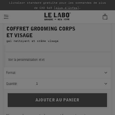
Livraison standard gratuite pour les commandes de plus
P
de CAD $45
(plus d'infos)
.
COFFRET GROOMING CORPS
PARFUMS
ET VISAGE
REFILLS
gel nettoyant et crème visage
INTÉRIEUR
Voir la personnalisation:
et
et
BODY — HAIR — FACE
Format:
GROOMING
Quantité:
1
ODDITIES
CADEAUX
ÉCHANTILLONS