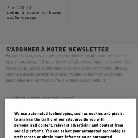
2 x 120 ml
crème à raser et baume
après-rasage
S'ABONNER À NOTRE NEWSLETTER
En vous inscrivan, vous acceptez que votre adresse e-mail soit utilisée pour créer
et gérer votre compte utilisateur, et si vous l’avez accepté, également recevoir des
newsletters Le Labo et des informations sur les produits, événements et offres Le
Labo. Vous pouvez demander à consulter, modifier ou supprimer vos données
personnelles en envoyant un courriel à
Politique de confidentialité
.
We use automated technologies, such as cookies and pixels,
S'ENREGISTRER
to analyse the traffic of our site, provide you with
personalised content, relevant advertising and content from
social platforms. You can select your automated technologies
preferences or obtain more information on automated