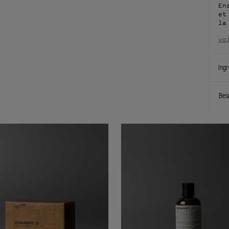
En
et
la
vo
Ingr
Bes