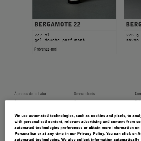
BERGAMOTE 22
BER
237 ml
225 g
gel douche parfumant
savon
Prévenez-moi
À propos de Le Labo
Service clients
Conf
À propos
Contactez-nous
Poli
Programme de recharge
Expédition et manutention
Gér
Échantillons
FAQ
Con
We use automated technologies, such as cookies and pixels, to analys
Le Journal
Garantie diffuser
Con
with personalised content, relevant advertising and content from soc
Notre Impact
Cadeaux d'entreprise
automated technologies preferences or obtain more information on 
Pratiques Responsables
Personalise or at any time in our Privacy Policy. You can click on A
Accessibility View
automated technologies. We also collect information automatically