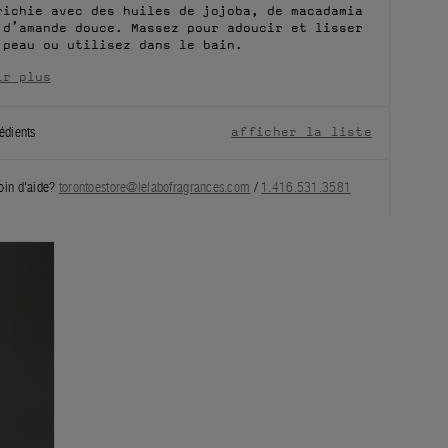
richie avec des huiles de jojoba, de macadamia
 d’amande douce. Massez pour adoucir et lisser
 peau ou utilisez dans le bain.
ir plus
édients
afficher la liste
oin d'aide?
torontoestore@lelabofragrances.com
/
1.416.531.3581