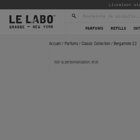
Livraison st
PARFUMS
REFILLS
IN
Accueil
/
Parfums
/
Classic Collection
/
Bergamote 22
Voir la personnalisation:
et
et