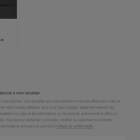
le
abonner à notre newsletter
 vous inscrivan, vous acceptez que votre adresse e-mail soit utilisée pour créer et
rer votre compte utilisateur, et si vous l’avez accepté, également recevoir des
wsletters Le Labo et des informations sur les produits, événements et offres Le
bo. Vous pouvez demander à consulter, modifier ou supprimer vos données
rsonnelles en envoyant un courriel à
Politique de confidentialité
.