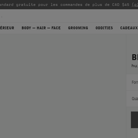
andard gratuite pour les commandes de plus de CAD $45
(p
TÉRIEUR
BODY — HAIR — FACE
GROOMING
ODDITIES
CADEAUX
B
hu
For
Quan