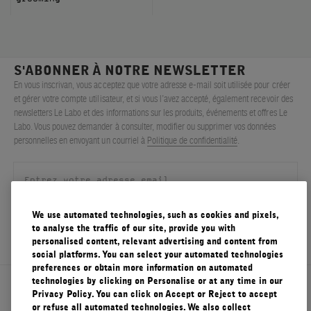
S'ABONNER À NOTRE NEWSLETTER
En vous inscrivan, vous acceptez que votre adresse e-mail soit utilisée pour créer
et gérer votre compte utilisateur, et si vous l’avez accepté, également recevoir des
newsletters Le Labo et des informations sur les produits, événements et offres Le
Labo. Vous pouvez demander à consulter, modifier ou supprimer vos données
personnelles en envoyant un courriel à
Politique de confidentialité
.
We use automated technologies, such as cookies and pixels,
S'ENREGISTRER
to analyse the traffic of our site, provide you with
personalised content, relevant advertising and content from
social platforms. You can select your automated technologies
preferences or obtain more information on automated
technologies by clicking on Personalise or at any time in our
À propos de Le Labo
Privacy Policy. You can click on Accept or Reject to accept
or refuse all automated technologies. We also collect