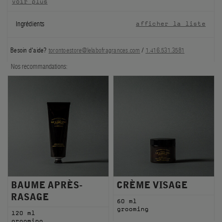
voir plus
FILMS
Ingrédients
afficher la liste
À PROPOS
Besoin d'aide?
torontoestore@lelabofragrances.com
/
1.416.531.3581
Compte
Nos recommandations:
Panier
(0)
BAUME APRÈS-
CRÈME VISAGE
RASAGE
60 ml
grooming
120 ml
grooming