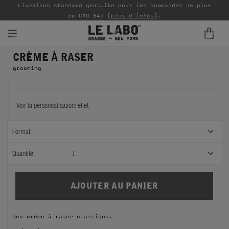
Livraison standard gratuite pour les commandes de plus
P
de CAD $45
(plus d'infos)
.
CRÈME À RASER
PARFUMS
grooming
REFILLS
INTÉRIEUR
Voir la personnalisation:
et
et
BODY — HAIR — FACE
Format:
GROOMING
Quantité:
1
ODDITIES
CADEAUX
Une crème à raser classique.
ÉCHANTILLONS