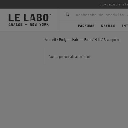
Livraison st
PARFUMS
REFILLS
IN
Accueil
/
Body — Hair — Face
/
Hair
/
Shampoing
Voir la personnalisation:
et
et