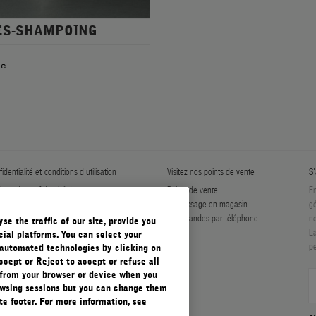
ÈS-SHAMPOING
l
ic
identialité et conditions d'utilisation
Visitez nos points de vente
S'
tique de confidentialité
Points de vente
En
er Les Cookies
Ramassage en magasin
gé
ditions générales
Commandes par téléphone
ne
e the traffic of our site, provide you
ditions générales de vente
La
ial platforms. You can select your
pe
automated technologies by clicking on
ccept or Reject to accept or refuse all
 from your browser or device when you
rowsing sessions but you can change them
e footer. For more information, see