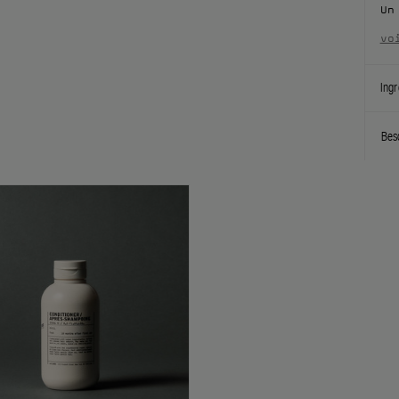
Un
vo
Ingr
Bes