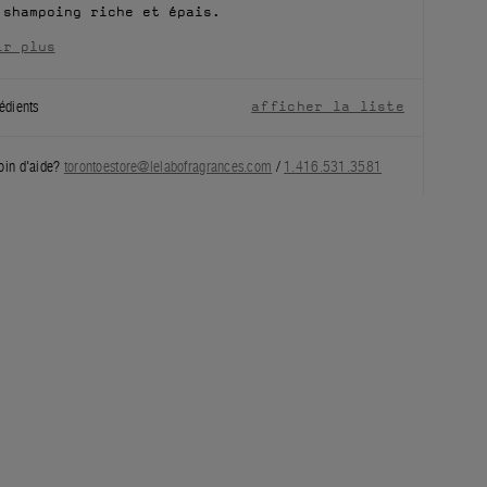
 shampoing riche et épais.
ir plus
édients
afficher la liste
oin d'aide?
torontoestore@lelabofragrances.com
/
1.416.531.3581