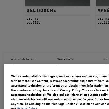
GEL DOUCHE
APR
250 ml
250 m
basilic
basil
À propos de Le Labo
Service clients
Conf
À propos
Contactez-nous
Poli
Programme de recharge
Expédition et manutention
Gér
Échantillons
FAQ
Con
We use automated technologies, such as cookies and pixels, to analys
Le Journal
Garantie diffuser
Con
with personalised content, relevant advertising and content from soc
Notre Impact
Cadeaux d'entreprise
automated technologies preferences or obtain more information on 
Pratiques Responsables
Personalise or at any time in our Privacy Policy. You can click on A
Accessibility View
automated technologies. We also collect information automatically
visit our website. We will remember your choices for your future b
any time by clicking on the “Manage Cookies” section on our websit
our
Privacy Policy