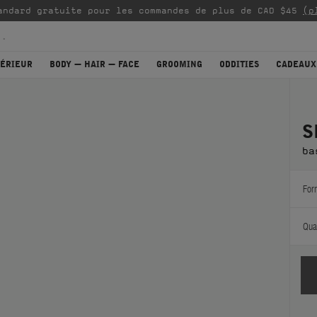
andard gratuite pour les commandes de plus de CAD $45
(p
TÉRIEUR
BODY — HAIR — FACE
GROOMING
ODDITIES
CADEAUX
S
ba
For
Quan