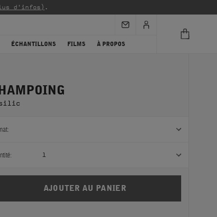
lus d'infos)
.
ÉCHANTILLONS
FILMS
À PROPOS
HAMPOING
silic
mat:
tité:
1