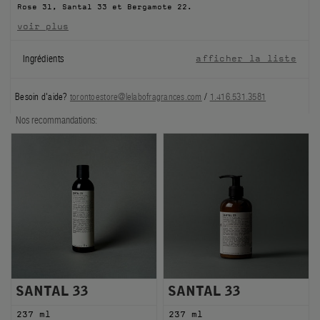
Rose 31, Santal 33 et Bergamote 22.
FILMS
voir plus
À PROPOS
Ingrédients
afficher la liste
Compte
Besoin d'aide?
torontoestore@lelabofragrances.com
/
1.416.531.3581
Panier
(0)
Nos recommandations:
SANTAL 33
SANTAL 33
237 ml
237 ml