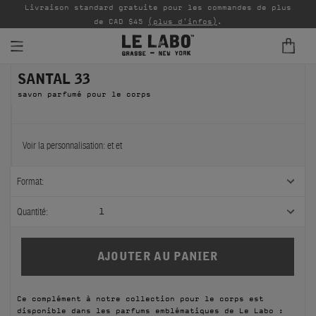
Livraison standard gratuite pour les commandes de plus
P
de CAD $45
(plus d'infos)
.
SANTAL 33
PARFUMS
savon parfumé pour le corps
REFILLS
INTÉRIEUR
Voir la personnalisation:
et
et
BODY — HAIR — FACE
Format:
GROOMING
Quantité:
1
ODDITIES
CADEAUX
Ce complément à notre collection pour le corps est
ÉCHANTILLONS
disponible dans les parfums emblématiques de Le Labo :