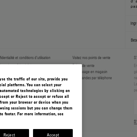
d’
pa
Ingr
Bes
identialité et conditions d'utilisation
Visitez nos points de vente
S'
tique de confidentialité
Points de vente
En
er Les Cookies
Ramassage en magasin
gé
ditions générales
Commandes par téléphone
ne
e the traffic of our site, provide you
ditions générales de vente
La
ial platforms. You can select your
pe
automated technologies by clicking on
ccept or Reject to accept or refuse all
 from your browser or device when you
rowsing sessions but you can change them
e footer. For more information, see
S'
Reject
Accept