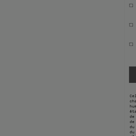
Ce
ch
hu
ét
de
de
du
du