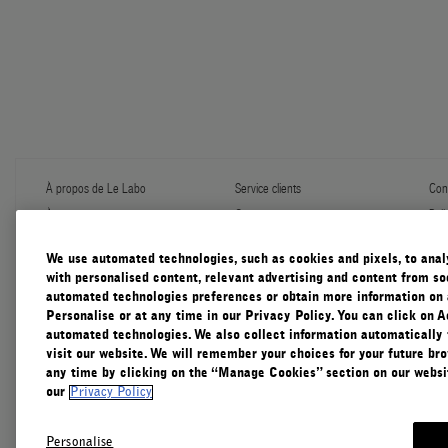
À propos de Le Labo
Service clients
Conf
À propos
Contactez-nous
Poli
Programme de recharge
Expédition et manutention
Gér
Échantillons
FAQ
Con
We use automated technologies, such as cookies and pixels, to analys
Le Journal
Garantie diffuser
Con
with personalised content, relevant advertising and content from soc
Notre Impact
Cadeaux d'entreprise
automated technologies preferences or obtain more information on 
Pratiques Responsables
Personalise or at any time in our Privacy Policy. You can click on A
Accessibility View
automated technologies. We also collect information automatically
visit our website. We will remember your choices for your future b
any time by clicking on the “Manage Cookies” section on our websit
our
Privacy Policy
Personalise