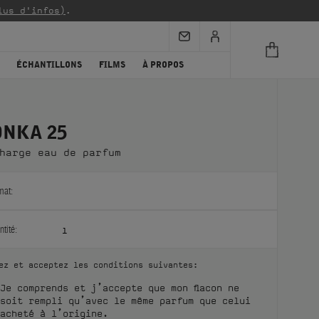
lus d'infos)
.
ÉCHANTILLONS
FILMS
À PROPOS
ONKA 25
harge eau de parfum
mat:
tité:
1
ez et acceptez les conditions suivantes:
Je comprends et j’accepte que mon flacon ne
soit rempli qu’avec le même parfum que celui
acheté à l’origine.