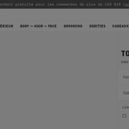
andard gratuite pour les commandes de plus de CAD $45
(p
TÉRIEUR
BODY — HAIR — FACE
GROOMING
ODDITIES
CADEAUX
T
rec
For
Quan
Lis