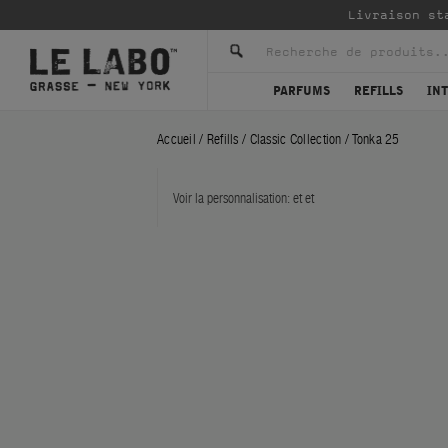
Livraison st
PARFUMS
REFILLS
IN
Accueil
/
Refills
/
Classic Collection
/
Tonka 25
Voir la personnalisation:
et
et