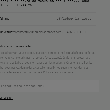
absolue de fèves de tonka et des muscs... Nous
rlons de TONKA 25.
édients
afficher la liste
oin d'aide?
torontoestore@lelabofragrances.com
/
1.416.531.3581
abonner à notre newsletter
 vous inscrivan, vous acceptez que votre adresse e-mail soit utilisée pour créer et
rer votre compte utilisateur, et si vous l’avez accepté, également recevoir des
wsletters Le Labo et des informations sur les produits, événements et offres Le
bo. Vous pouvez demander à consulter, modifier ou supprimer vos données
rsonnelles en envoyant un courriel à
Politique de confidentialité
.
enregistrer