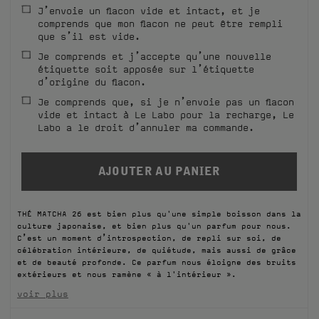
J’envoie un flacon vide et intact, et je
FILMS
comprends que mon flacon ne peut être rempli
que s’il est vide.
À PROPOS
Je comprends et j’accepte qu’une nouvelle
étiquette soit apposée sur l’étiquette
d’origine du flacon.
Compte
Panier
(0)
Je comprends que, si je n’envoie pas un flacon
vide et intact à Le Labo pour la recharge, Le
Labo a le droit d’annuler ma commande.
THÉ MATCHA 26 est bien plus qu'une simple boisson dans la
culture japonaise, et bien plus qu'un parfum pour nous.
C’est un moment d’introspection, de repli sur soi, de
célébration intérieure, de quiétude, mais aussi de grâce
et de beauté profonde. Ce parfum nous éloigne des bruits
extérieurs et nous ramène « à l'intérieur ».
voir plus