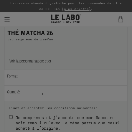
Livraison standard gratuite pour les commandes de plus
P
de CAD $45
(plus d'infos)
.
THÉ MATCHA 26
PARFUMS
recharge eau de parfum
REFILLS
INTÉRIEUR
Voir la personnalisation:
et
et
BODY — HAIR — FACE
Format:
GROOMING
Quantité:
1
ODDITIES
Lisez et acceptez les conditions suivantes:
CADEAUX
Je comprends et j’accepte que mon flacon ne
soit rempli qu’avec le même parfum que celui
ÉCHANTILLONS
acheté à l’origine.