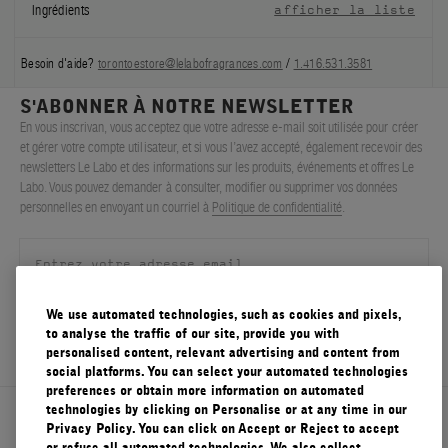
Ingrédients
afficher la liste
Besoin d'aide?
torontoestore@lelabofragrances.com
/
1.416.531.3581
S'ABONNER À NOTRE NEWSLETTER
En vous inscrivan, vous acceptez que votre adresse e-mail soit utilisée pour créer
et gérer votre compte utilisateur, et si vous l’avez accepté, également recevoir des
newsletters Le Labo et des informations sur les produits, événements et offres Le
Labo. Vous pouvez demander à consulter, modifier ou supprimer vos données
personnelles en envoyant un courriel à
Politique de confidentialité
.
We use automated technologies, such as cookies and pixels,
S'ENREGISTRER
to analyse the traffic of our site, provide you with
personalised content, relevant advertising and content from
social platforms. You can select your automated technologies
preferences or obtain more information on automated
technologies by clicking on Personalise or at any time in our
À propos de Le Labo
Privacy Policy. You can click on Accept or Reject to accept