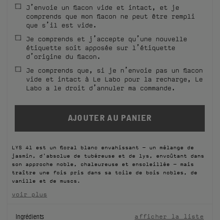
J’envoie un flacon vide et intact, et je
FILMS
comprends que mon flacon ne peut être rempli
que s’il est vide.
À PROPOS
Je comprends et j’accepte qu’une nouvelle
étiquette soit apposée sur l’étiquette
d’origine du flacon.
Compte
Panier
(0)
Je comprends que, si je n’envoie pas un flacon
vide et intact à Le Labo pour la recharge, Le
Labo a le droit d’annuler ma commande.
LYS 41 est un floral blanc envahissant - un mélange de
jasmin, d'absolue de tubéreuse et de lys, envoûtant dans
son approche noble, chaleureuse et ensoleillée - mais
traître une fois pris dans sa toile de bois nobles, de
vanille et de muscs.
voir plus
Ingrédients
afficher la liste