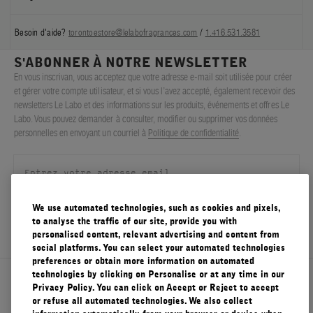
Besoin d'aide?
torontoestore@lelabofragrances.com
/
1.416.531.3581
S'ABONNER À NOTRE NEWSLETTER
En vous inscrivan, vous acceptez que votre adresse e-mail soit utilisée pour créer
et gérer votre compte utilisateur, et si vous l’avez accepté, également recevoir des
newsletters Le Labo et des informations sur les produits, événements et offres Le
Labo. Vous pouvez demander à consulter, modifier ou supprimer vos données
personnelles en envoyant un courriel à
Politique de confidentialité
.
We use automated technologies, such as cookies and pixels,
S'ENREGISTRER
to analyse the traffic of our site, provide you with
personalised content, relevant advertising and content from
social platforms. You can select your automated technologies
preferences or obtain more information on automated
technologies by clicking on Personalise or at any time in our
À propos de Le Labo
Privacy Policy. You can click on Accept or Reject to accept
or refuse all automated technologies. We also collect