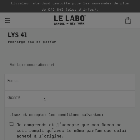
Livraison standard gratuite pour les commandes de plus
P
de CAD $45
(plus d'infos)
.
LYS 41
PARFUMS
recharge eau de parfum
REFILLS
INTÉRIEUR
Voir la personnalisation:
et
et
BODY — HAIR — FACE
Format:
GROOMING
Quantité:
1
ODDITIES
Lisez et acceptez les conditions suivantes:
CADEAUX
Je comprends et j’accepte que mon flacon ne
soit rempli qu’avec le même parfum que celui
ÉCHANTILLONS
acheté à l’origine.