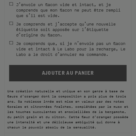
J’envoie un flacon vide et intact, et je
FILMS
comprends que mon flacon ne peut être rempli
que s’il est vide.
À PROPOS
Je comprends et j’accepte qu’une nouvelle
étiquette soit apposée sur l’étiquette
d’origine du flacon.
Compte
Panier
(0)
Je comprends que, si je n’envoie pas un flacon
vide et intact à Le Labo pour la recharge, Le
Labo a le droit d’annuler ma commande.
Une création naturelle et unique en son genre à base de
fleurs d'oranger dont la composition a pris plus de trois
ans. Sa noblesse innée est mise en valeur par des notes
florales et citronnées fraîches, complétées par le musc et
les touches succulentes et ensoleillées de la bergamote,
du petit grain et du citron. Cette fleur d'oranger possède
une intensité et une délicieuse ambiguïté qui donne à
chacun le pouvoir absolu de la sensualité.