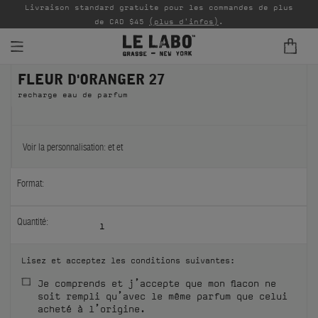
Livraison standard gratuite pour les commandes de plus
P
de CAD $45
(plus d'infos)
.
FLEUR D'ORANGER 27
PARFUMS
recharge eau de parfum
REFILLS
INTÉRIEUR
Voir la personnalisation:
et
et
BODY — HAIR — FACE
Format:
GROOMING
Quantité:
1
ODDITIES
Lisez et acceptez les conditions suivantes:
CADEAUX
Je comprends et j’accepte que mon flacon ne
soit rempli qu’avec le même parfum que celui
ÉCHANTILLONS
acheté à l’origine.