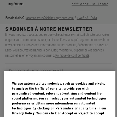
Ingrédients
afficher la liste
Besoin d'aide?
torontoestore@lelabofragrances.com
/
1.416.531.3581
S'ABONNER À NOTRE NEWSLETTER
En vous inscrivan, vous acceptez que votre adresse e-mail soit utilisée pour créer
et gérer votre compte utilisateur, et si vous l’avez accepté, également recevoir des
newsletters Le Labo et des informations sur les produits, événements et offres Le
Labo. Vous pouvez demander à consulter, modifier ou supprimer vos données
personnelles en envoyant un courriel à
Politique de confidentialité
.
We use automated technologies, such as cookies and pixels,
S'ENREGISTRER
to analyse the traffic of our site, provide you with
personalised content, relevant advertising and content from
social platforms. You can select your automated technologies
preferences or obtain more information on automated
technologies by clicking on Personalise or at any time in our
À propos de Le Labo
Privacy Policy. You can click on Accept or Reject to accept