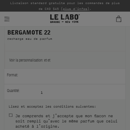
Livraison standard gratuite pour les commandes de plus
P
de CAD $45
(plus d'infos)
.
BERGAMOTE 22
PARFUMS
recharge eau de parfum
REFILLS
INTÉRIEUR
Voir la personnalisation:
et
et
BODY — HAIR — FACE
Format:
GROOMING
Quantité:
1
ODDITIES
Lisez et acceptez les conditions suivantes:
CADEAUX
Je comprends et j’accepte que mon flacon ne
soit rempli qu’avec le même parfum que celui
ÉCHANTILLONS
acheté à l’origine.