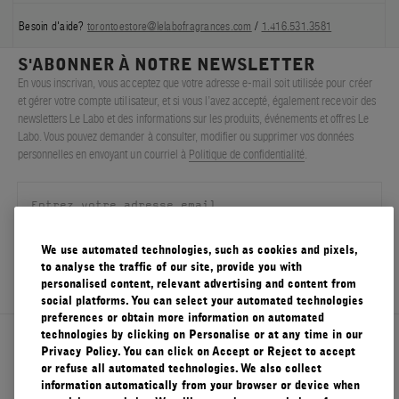
Besoin d'aide?
torontoestore@lelabofragrances.com
/
1.416.531.3581
S'ABONNER À NOTRE NEWSLETTER
En vous inscrivan, vous acceptez que votre adresse e-mail soit utilisée pour créer
et gérer votre compte utilisateur, et si vous l’avez accepté, également recevoir des
newsletters Le Labo et des informations sur les produits, événements et offres Le
Labo. Vous pouvez demander à consulter, modifier ou supprimer vos données
personnelles en envoyant un courriel à
Politique de confidentialité
.
We use automated technologies, such as cookies and pixels,
S'ENREGISTRER
to analyse the traffic of our site, provide you with
personalised content, relevant advertising and content from
social platforms. You can select your automated technologies
preferences or obtain more information on automated
technologies by clicking on Personalise or at any time in our
À propos de Le Labo
Privacy Policy. You can click on Accept or Reject to accept
or refuse all automated technologies. We also collect
information automatically from your browser or device when