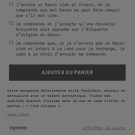
J’envoie un flacon vide et intact, et je
FILMS
comprends que mon flacon ne peut être rempli
que s’il est vide.
À PROPOS
Je comprends et j’accepte qu’une nouvelle
étiquette soit apposée sur l’étiquette
d’origine du flacon.
Compte
Panier
(0)
Je comprends que, si je n’envoie pas un flacon
vide et intact à Le Labo pour la recharge, Le
Labo a le droit d’annuler ma commande.
Cette bergamote éblouissante allie fraîcheur, douceur et
sensualité avec un talent acrobatique. Toutes ces
qualités étaient incluses dans le nom de code initial du
parfum : « Fire Cologne ».
voir plus
Ingrédients
afficher la liste