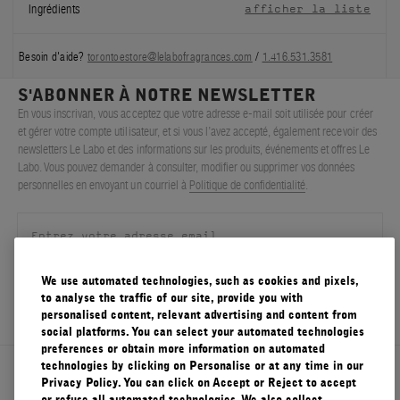
Ingrédients
afficher la liste
Besoin d'aide?
torontoestore@lelabofragrances.com
/
1.416.531.3581
S'ABONNER À NOTRE NEWSLETTER
En vous inscrivan, vous acceptez que votre adresse e-mail soit utilisée pour créer
et gérer votre compte utilisateur, et si vous l’avez accepté, également recevoir des
newsletters Le Labo et des informations sur les produits, événements et offres Le
Labo. Vous pouvez demander à consulter, modifier ou supprimer vos données
personnelles en envoyant un courriel à
Politique de confidentialité
.
We use automated technologies, such as cookies and pixels,
S'ENREGISTRER
to analyse the traffic of our site, provide you with
personalised content, relevant advertising and content from
social platforms. You can select your automated technologies
preferences or obtain more information on automated
technologies by clicking on Personalise or at any time in our
À propos de Le Labo
Privacy Policy. You can click on Accept or Reject to accept