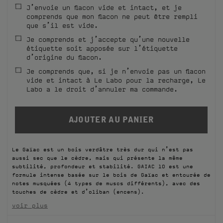
J’envoie un flacon vide et intact, et je
FILMS
comprends que mon flacon ne peut être rempli
que s’il est vide.
À PROPOS
Je comprends et j’accepte qu’une nouvelle
étiquette soit apposée sur l’étiquette
d’origine du flacon.
Compte
Panier
(0)
Je comprends que, si je n’envoie pas un flacon
vide et intact à Le Labo pour la recharge, Le
Labo a le droit d’annuler ma commande.
Le Gaïac est un bois verdâtre très dur qui n’est pas
aussi sec que le cèdre, mais qui présente la même
subtilité, profondeur et stabilité. GAIAC 10 est une
formule intense basée sur le bois de Gaïac et entourée de
notes musquées (4 types de muscs différents), avec des
touches de cèdre et d’oliban (encens).
voir plus