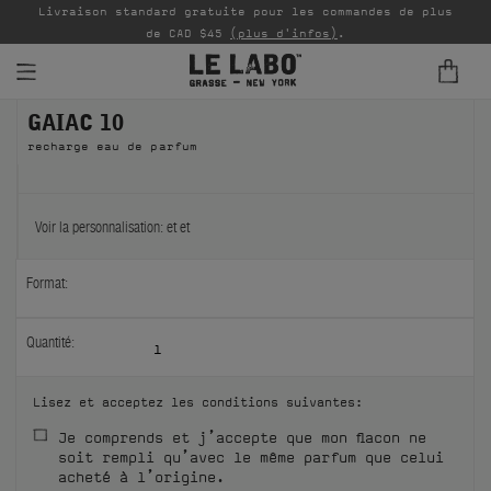
Livraison standard gratuite pour les commandes de plus
P
de CAD $45
(plus d'infos)
.
GAIAC 10
PARFUMS
recharge eau de parfum
REFILLS
INTÉRIEUR
Voir la personnalisation:
et
et
BODY — HAIR — FACE
Format:
GROOMING
Quantité:
1
ODDITIES
Lisez et acceptez les conditions suivantes:
CADEAUX
Je comprends et j’accepte que mon flacon ne
soit rempli qu’avec le même parfum que celui
ÉCHANTILLONS
acheté à l’origine.