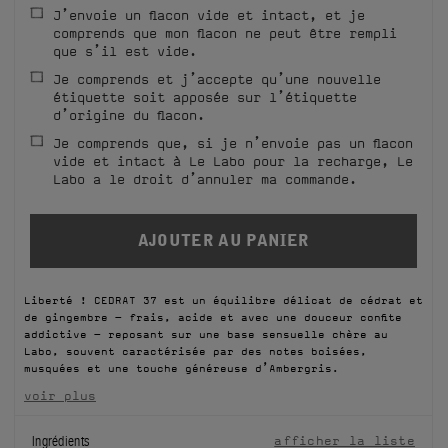
J’envoie un flacon vide et intact, et je
FILMS
comprends que mon flacon ne peut être rempli
que s’il est vide.
À PROPOS
Je comprends et j’accepte qu’une nouvelle
étiquette soit apposée sur l’étiquette
d’origine du flacon.
Compte
Panier
(0)
Je comprends que, si je n’envoie pas un flacon
vide et intact à Le Labo pour la recharge, Le
Labo a le droit d’annuler ma commande.
Liberté ! CEDRAT 37 est un équilibre délicat de cédrat et
de gingembre - frais, acide et avec une douceur confite
addictive - reposant sur une base sensuelle chère au
Labo, souvent caractérisée par des notes boisées,
musquées et une touche généreuse d’Ambergris.
voir plus
Ingrédients
afficher la liste