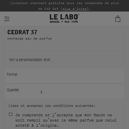
Livraison standard gratuite pour les commandes de plus
P
de CAD $45
(plus d'infos)
.
CEDRAT 37
PARFUMS
recharge eau de parfum
REFILLS
INTÉRIEUR
Voir la personnalisation:
et
et
BODY — HAIR — FACE
Format:
GROOMING
Quantité:
1
ODDITIES
Lisez et acceptez les conditions suivantes:
CADEAUX
Je comprends et j’accepte que mon flacon ne
soit rempli qu’avec le même parfum que celui
ÉCHANTILLONS
acheté à l’origine.