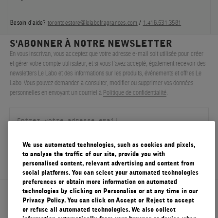
Besoin d'aide?
torontoestore@lelabofragrances.com
/
1.416.531.3581
S'ABONNER À NOTRE NEWSLETTER
En vous inscrivan, vous acceptez que votre adresse e-mail soit utilisée pour créer
et gérer votre compte utilisateur, et si vous l’avez accepté, également recevoir des
newsletters Le Labo et des informations sur les produits, événements et offres Le
Labo. Vous pouvez demander à consulter, modifier ou supprimer vos données
personnelles en envoyant un courriel à
Politique de confidentialité
.
We use automated technologies, such as cookies and pixels,
S'ENREGISTRER
to analyse the traffic of our site, provide you with
personalised content, relevant advertising and content from
social platforms. You can select your automated technologies
preferences or obtain more information on automated
technologies by clicking on Personalise or at any time in our
À propos de Le Labo
Privacy Policy. You can click on Accept or Reject to accept
or refuse all automated technologies. We also collect