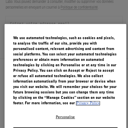
Labo. Vous pouvez demander à consulter, modifier ou supprimer vos données
personnelles en envoyant un courriel à
Politique de confidentialité
.
FILMS
À PROPOS
Compte
We use automated technologies, such as cookies and pixels,
Panier
(0)
S'ENREGISTRER
to analyse the traffic of our site, provide you with
personalised content, relevant advertising and content from
social platforms. You can select your automated technologies
preferences or obtain more information on automated
technologies by clicking on Personalise or at any time in our
À propos de Le Labo
Privacy Policy. You can click on Accept or Reject to accept
or refuse all automated technologies. We also collect
information automatically from your browser or device when
you visit our website. We will remember your choices for your
Service clients
future browsing sessions but you can change them any time
by clicking on the “Manage Cookies” section on our website
footer. For more information, see our
Privacy Policy
Confidentialité et conditions d'utilisation
Personalise
Visitez nos points de vente