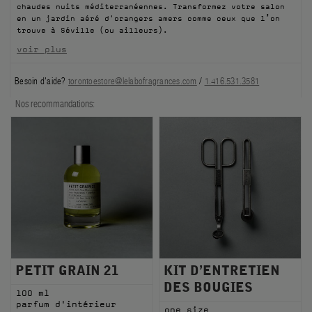
chaudes nuits méditerranéennes. Transformez votre salon
FILMS
en un jardin aéré d'orangers amers comme ceux que l’on
trouve à Séville (ou ailleurs).
À PROPOS
voir plus
Besoin d'aide?
torontoestore@lelabofragrances.com
/
1.416.531.3581
Compte
Panier
(0)
Nos recommandations:
PETIT GRAIN 21
KIT D’ENTRETIEN
DES BOUGIES
100 ml
parfum d'intérieur
one size