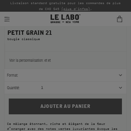
Livraison standard gratuite pour les commandes de plus
P
de CAD $45
(plus d'infos)
.
PETIT GRAIN 21
PARFUMS
bougie classique
REFILLS
INTÉRIEUR
Voir la personnalisation:
et
et
BODY — HAIR — FACE
Format:
GROOMING
Quantité:
1
ODDITIES
CADEAUX
Ce mélange étonnant, riche et élégant de la fleur
ÉCHANTILLONS
d’oranger avec des notes vertes luxuriantes évoque les