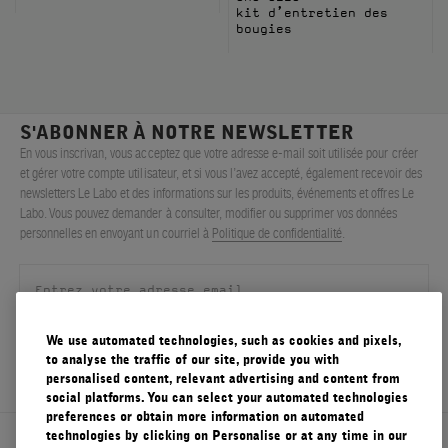
kit d’entretien des
bougies
S'ABONNER À NOTRE NEWSLETTER
En vous inscrivan, vous acceptez que votre adresse e-mail soit utilisée pour créer
et gérer votre compte utilisateur, et si vous l’avez accepté, également recevoir des
newsletters Le Labo et des informations sur les produits, événements et offres Le
Labo. Vous pouvez demander à consulter, modifier ou supprimer vos données
personnelles en envoyant un courriel à
Politique de confidentialité
.
We use automated technologies, such as cookies and pixels,
S'ENREGISTRER
to analyse the traffic of our site, provide you with
personalised content, relevant advertising and content from
social platforms. You can select your automated technologies
preferences or obtain more information on automated
technologies by clicking on Personalise or at any time in our