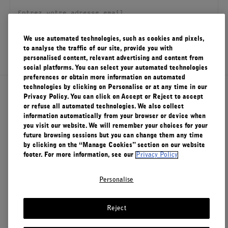
FILMS
À PROPOS
We use automated technologies, such as cookies and pixels,
S'ENREGISTRER
to analyse the traffic of our site, provide you with
personalised content, relevant advertising and content from
Compte
social platforms. You can select your automated technologies
Panier
(0)
preferences or obtain more information on automated
technologies by clicking on Personalise or at any time in our
À propos de Le Labo
Privacy Policy. You can click on Accept or Reject to accept
or refuse all automated technologies. We also collect
information automatically from your browser or device when
you visit our website. We will remember your choices for your
Service clients
future browsing sessions but you can change them any time
by clicking on the “Manage Cookies” section on our website
footer. For more information, see our
Privacy Policy
Confidentialité et conditions d'utilisation
Personalise
Visitez nos points de vente
Reject