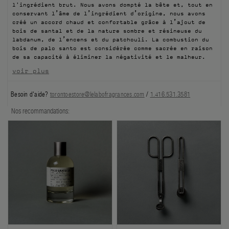
l'ingrédient brut. Nous avons dompté la bête et, tout en
FILMS
conservant l’âme de l’ingrédient d’origine, nous avons
créé un accord chaud et confortable grâce à l’ajout de
bois de santal et de la nature sombre et résineuse du
À PROPOS
labdanum, de l’encens et du patchouli. La combustion du
bois de palo santo est considérée comme sacrée en raison
de sa capacité à éliminer la négativité et le malheur.
Compte
Panier
(0)
voir plus
Besoin d'aide?
torontoestore@lelabofragrances.com
/
1.416.531.3581
Nos recommandations: