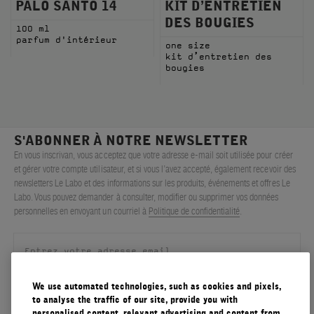
PALO SANTO 14
KIT D’ENTRETIEN
DES BOUGIES
100 ml
parfum d'intérieur
one size
kit d’entretien des
bougies
S'ABONNER À NOTRE NEWSLETTER
En vous inscrivan, vous acceptez que votre adresse e-mail soit utilisée pour créer
et gérer votre compte utilisateur, et si vous l’avez accepté, également recevoir des
newsletters Le Labo et des informations sur les produits, événements et offres Le
Labo. Vous pouvez demander à consulter, modifier ou supprimer vos données
personnelles en envoyant un courriel à
Politique de confidentialité
.
We use automated technologies, such as cookies and pixels,
S'ENREGISTRER
to analyse the traffic of our site, provide you with
personalised content, relevant advertising and content from