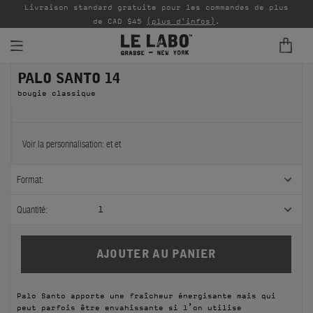
Livraison standard gratuite pour les commandes de plus
P
de CAD $45
(plus d'infos)
.
PALO SANTO 14
PARFUMS
bougie classique
REFILLS
INTÉRIEUR
Voir la personnalisation:
et
et
BODY — HAIR — FACE
Format:
GROOMING
Quantité:
1
ODDITIES
CADEAUX
Palo Santo apporte une fraîcheur énergisante mais qui
ÉCHANTILLONS
peut parfois être envahissante si l’on utilise