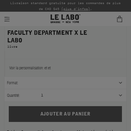
Livraison standard gratuite pour les commandes de plus
P
de CAD $45
(plus d'infos)
.
FACULTY DEPARTMENT X LE
PARFUMS
LABO
REFILLS
livre
INTÉRIEUR
Voir la personnalisation:
et
et
BODY — HAIR — FACE
Format:
GROOMING
Quantité:
1
ODDITIES
CADEAUX
ÉCHANTILLONS