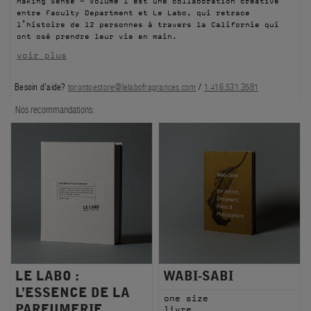
Making Sense – Volume 1 est une collaboration créative
entre Faculty Department et Le Labo, qui retrace
FILMS
l’histoire de 12 personnes à travers la Californie qui
ont osé prendre leur vie en main.
À PROPOS
voir plus
Compte
Besoin d'aide?
torontoestore@lelabofragrances.com
/
1.416.531.3581
Panier
(0)
Nos recommandations:
LE LABO :
WABI-SABI
L’ESSENCE DE LA
one size
PARFUMERIE
livre