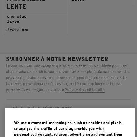
LENTE
one size
livre
Prévenez-moi
S'ABONNER À NOTRE NEWSLETTER
En vous inscrivan, vous acceptez que votre adresse e-mail soit utilisée pour créer
et gérer votre compte utilisateur, et si vous l’avez accepté, également recevoir des
newsletters Le Labo et des informations sur les produits, événements et offres Le
Labo. Vous pouvez demander à consulter, modifier ou supprimer vos données
personnelles en envoyant un courriel à
Politique de confidentialité
.
We use automated technologies, such as cookies and pixels,
S'ENREGISTRER
to analyse the traffic of our site, provide you with
personalised content, relevant advertising and content from