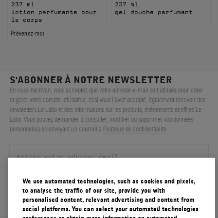
237 ml
237 ml
lotion parfumante pour
gel douche parfumant
le corps
Prévenez-moi
S'ABONNER À NOTRE NEWSLETTER
En vous inscrivan, vous acceptez que votre adresse e-mail soit utilisée pour créer
et gérer votre compte utilisateur, et si vous l’avez accepté, également recevoir des
newsletters Le Labo et des informations sur les produits, événements et offres Le
Labo. Vous pouvez demander à consulter, modifier ou supprimer vos données
personnelles en envoyant un courriel à
Politique de confidentialité
.
We use automated technologies, such as cookies and pixels,
S'ENREGISTRER
to analyse the traffic of our site, provide you with
personalised content, relevant advertising and content from
social platforms. You can select your automated technologies