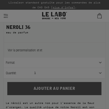
Livraison standard gratuite pour les commandes de plus
P
de CAD $45
(plus d'infos)
.
NEROLI 36
PARFUMS
eau de parfum
REFILLS
INTÉRIEUR
Voir la personnalisation:
et
et
BODY — HAIR — FACE
Format:
GROOMING
Quantité:
1
ODDITIES
CADEAUX
Le néroli est un autre nom pour l'essence de la fleur
ÉCHANTILLONS
d'oranger. La qualité unique de notre Neroli est son