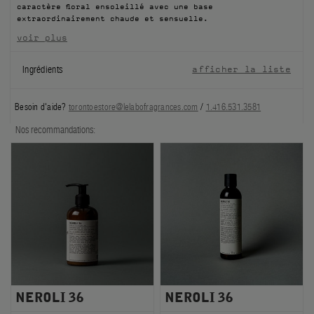
caractère floral ensoleillé avec une base
FILMS
extraordinairement chaude et sensuelle.
voir plus
À PROPOS
Ingrédients
afficher la liste
Compte
Panier
(0)
Besoin d'aide?
torontoestore@lelabofragrances.com
/
1.416.531.3581
Nos recommandations:
NEROLI 36
NEROLI 36