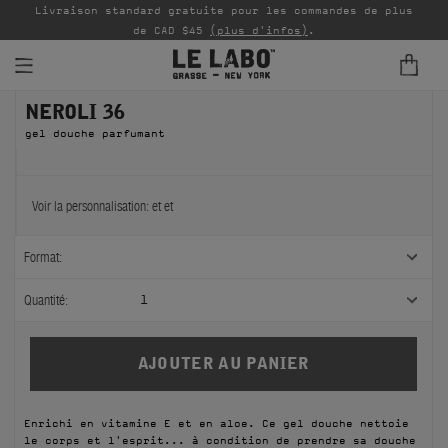
Livraison standard gratuite pour les commandes de plus
P
de CAD $45
(plus d'infos)
.
NEROLI 36
PARFUMS
gel douche parfumant
REFILLS
INTÉRIEUR
Voir la personnalisation:
et
et
BODY — HAIR — FACE
Format:
GROOMING
Quantité:
1
ODDITIES
CADEAUX
Enrichi en vitamine E et en aloe. Ce gel douche nettoie
ÉCHANTILLONS
le corps et l'esprit... à condition de prendre sa douche