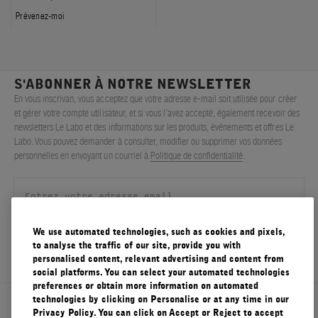
Prévenez-moi
S'ABONNER À NOTRE NEWSLETTER
En vous inscrivan, vous acceptez que votre adresse e-mail soit utilisée pour créer
et gérer votre compte utilisateur, et si vous l’avez accepté, également recevoir des
newsletters Le Labo et des informations sur les produits, événements et offres Le
Labo. Vous pouvez demander à consulter, modifier ou supprimer vos données
personnelles en envoyant un courriel à
Politique de confidentialité
.
We use automated technologies, such as cookies and pixels,
S'ENREGISTRER
to analyse the traffic of our site, provide you with
personalised content, relevant advertising and content from
social platforms. You can select your automated technologies
preferences or obtain more information on automated
technologies by clicking on Personalise or at any time in our
À propos de Le Labo
Privacy Policy. You can click on Accept or Reject to accept