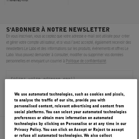
S'ABONNER À NOTRE NEWSLETTER
En vous inscrivan, vous acceptez que votre adresse e-mail soit utilisée pour créer
et gérer votre compte utilisateur, et si vous l’avez accepté, également recevoir des
newsletters Le Labo et des informations sur les produits, événements et offres Le
Labo. Vous pouvez demander à consulter, modifier ou supprimer vos données
personnelles en envoyant un courriel à
Politique de confidentialité
.
We use automated technologies, such as cookies and pixels,
S'ENREGISTRER
to analyse the traffic of our site, provide you with
personalised content, relevant advertising and content from
social platforms. You can select your automated technologies
preferences or obtain more information on automated
technologies by clicking on Personalise or at any time in our
À propos de Le Labo
Privacy Policy. You can click on Accept or Reject to accept
or refuse all automated technologies. We also collect