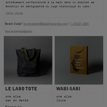
entièrement confectionné à la main dans un atelier de
FILMS
Brooklyn et sérigraphié du logo historique du Labo.
voir plus
À PROPOS
Besoin d'aide?
torontoestore@lelabofragrances.com
/
1.416.531.3581
Compte
Nos recommandations:
Panier
(0)
LE LABO TOTE
WABI-SABI
one size
one size
sac en denim
livre
Prévenez-moi