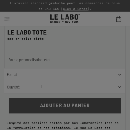
Livraison standard gratuite pour les commandes de plus
P
de CAD $45
(plus d'infos)
.
LE LABO TOTE
PARFUMS
sac en toile cirée
REFILLS
INTÉRIEUR
Voir la personnalisation:
et
et
BODY — HAIR — FACE
Format:
GROOMING
Quantité:
1
ODDITIES
CADEAUX
Inspiré des tabliers portés par nos laborantins lors de
ÉCHANTILLONS
la formulation de nos créations, le sac Le Labo est