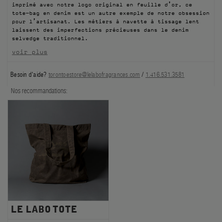
imprimé avec notre logo original en feuille d’or, ce
FILMS
tote-bag en denim est un autre exemple de notre obsession
pour l’artisanat. Les métiers à navette à tissage lent
laissent des imperfections précieuses dans le denim
À PROPOS
selvedge traditionnel.
voir plus
Compte
Panier
(0)
Besoin d'aide?
torontoestore@lelabofragrances.com
/
1.416.531.3581
Nos recommandations:
LE LABO TOTE