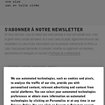
one size
sac en toile cirée
S'ABONNER À NOTRE NEWSLETTER
En vous inscrivan, vous acceptez que votre adresse e-mail soit utilisée pour créer
et gérer votre compte utilisateur, et si vous l’avez accepté, également recevoir des
newsletters Le Labo et des informations sur les produits, événements et offres Le
Labo. Vous pouvez demander à consulter, modifier ou supprimer vos données
personnelles en envoyant un courriel à
Politique de confidentialité
.
We use automated technologies, such as cookies and pixels,
S'ENREGISTRER
to analyse the traffic of our site, provide you with
personalised content, relevant advertising and content from
social platforms. You can select your automated technologies
preferences or obtain more information on automated
technologies by clicking on Personalise or at any time in our