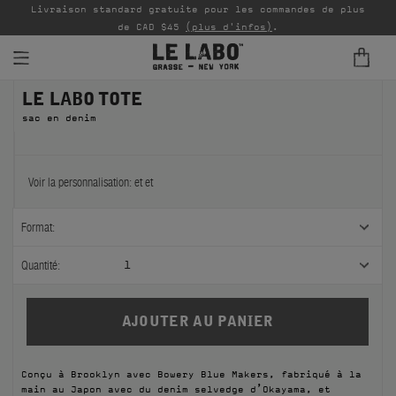
Livraison standard gratuite pour les commandes de plus
P
de CAD $45
(plus d'infos)
.
LE LABO TOTE
PARFUMS
sac en denim
REFILLS
INTÉRIEUR
Voir la personnalisation:
et
et
BODY — HAIR — FACE
Format:
GROOMING
Quantité:
1
ODDITIES
CADEAUX
Conçu à Brooklyn avec Bowery Blue Makers, fabriqué à la
ÉCHANTILLONS
main au Japon avec du denim selvedge d’Okayama, et