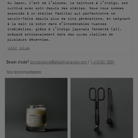
Au Japon, l’art de l’aizome, la teinture à l’indigo, est
FILMS
cultivé avec soin depuis des siècles. Nous nous sommes
associés à un atelier familial qui perfectionne ce
savoir-faire depuis plus de cinq générations, en teignant
À PROPOS
à la main le coton dans d’innombrables nuances
indélébiles, grâce à l’indigo japonais fermenté (ai),
préparé artisanalement dans des cuves vieilles de
Compte
plusieurs décennies.
Panier
(0)
voir plus
Besoin d'aide?
torontoestore@lelabofragrances.com
/
1.416.531.3581
Nos recommandations: