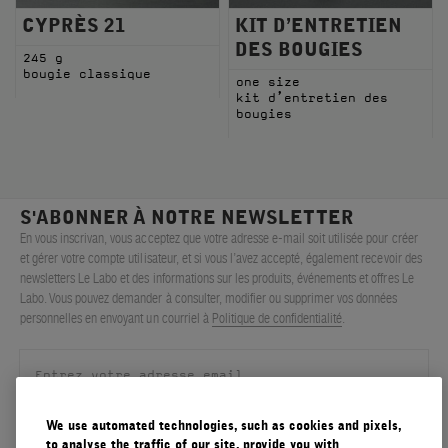
CYPRÈS 21
KIT D’ENTRETIEN
DES BOUGIES
245 g
bougie classique
one size
kit d’entretien des
bougies
S'ABONNER À NOTRE NEWSLETTER
En vous inscrivan, vous acceptez que votre adresse e-mail soit utilisée pour créer
et gérer votre compte utilisateur, et si vous l’avez accepté, également recevoir des
newsletters Le Labo et des informations sur les produits, événements et offres Le
Labo. Vous pouvez demander à consulter, modifier ou supprimer vos données
personnelles en envoyant un courriel à
Politique de confidentialité
.
We use automated technologies, such as cookies and pixels,
S'ENREGISTRER
to analyse the traffic of our site, provide you with