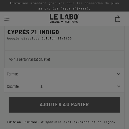
Livraison standard gratuite pour les commandes de plus
P
de CAD $45
(plus d'infos)
.
CYPRÈS 21 INDIGO
PARFUMS
bougie classique édition limitéé
REFILLS
INTÉRIEUR
Voir la personnalisation:
et
et
BODY — HAIR — FACE
Format:
GROOMING
Quantité:
1
ODDITIES
CADEAUX
Édition limitée, disponible exclusivement et en ligne.
ÉCHANTILLONS