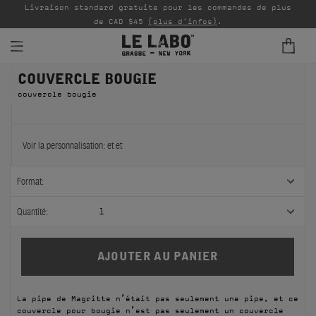
Livraison standard gratuite pour les commandes de plus
P
de CAD $45
(plus d'infos)
.
COUVERCLE BOUGIE
PARFUMS
couvercle bougie
REFILLS
INTÉRIEUR
Voir la personnalisation:
et
et
BODY — HAIR — FACE
Format:
GROOMING
Quantité:
1
ODDITIES
CADEAUX
La pipe de Magritte n’était pas seulement une pipe, et ce
ÉCHANTILLONS
couvercle pour bougie n’est pas seulement un couvercle