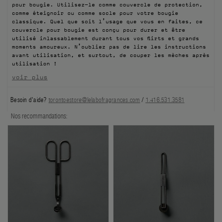
pour bougie. Utilisez-le comme couvercle de protection,
FILMS
comme éteignoir ou comme socle pour votre bougie
classique. Quel que soit l’usage que vous en faites, ce
couvercle pour bougie est conçu pour durer et être
À PROPOS
utilisé inlassablement durant tous vos flirts et grands
moments amoureux. N’oubliez pas de lire les instructions
avant utilisation, et surtout, de couper les mèches après
Compte
utilisation !
Panier
(0)
voir plus
Besoin d'aide?
torontoestore@lelabofragrances.com
/
1.416.531.3581
Nos recommandations: