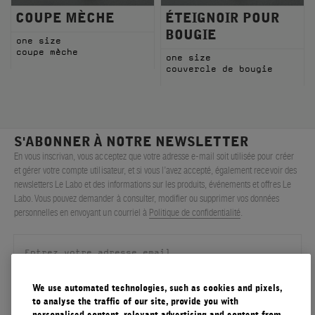
COUPE MÈCHE
ÉTEIGNOIR POUR
BOUGIE
one size
coupe mèche
one size
couvercle de bougie
S'ABONNER À NOTRE NEWSLETTER
En vous inscrivan, vous acceptez que votre adresse e-mail soit utilisée pour créer
et gérer votre compte utilisateur, et si vous l’avez accepté, également recevoir des
newsletters Le Labo et des informations sur les produits, événements et offres Le
Labo. Vous pouvez demander à consulter, modifier ou supprimer vos données
personnelles en envoyant un courriel à
Politique de confidentialité
.
We use automated technologies, such as cookies and pixels,
S'ENREGISTRER
to analyse the traffic of our site, provide you with