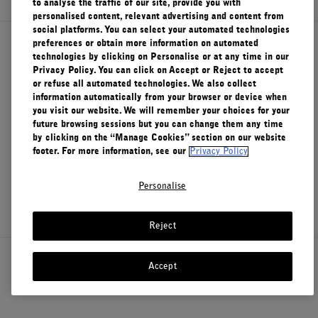
to analyse the traffic of our site, provide you with
personalised content, relevant advertising and content from
FILMS
social platforms. You can select your automated technologies
preferences or obtain more information on automated
À PROPOS
À propos de Le Labo
technologies by clicking on Personalise or at any time in our
Privacy Policy. You can click on Accept or Reject to accept
or refuse all automated technologies. We also collect
Compte
Service clients
information automatically from your browser or device when
Panier
(0)
you visit our website. We will remember your choices for your
future browsing sessions but you can change them any time
by clicking on the “Manage Cookies” section on our website
Confidentialité et conditions d'utilisation
footer. For more information, see our
Privacy Policy
Personalise
Visitez nos points de vente
Reject
Canada
Accept