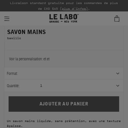
Livraison standard gratuite pour les commandes de plus
P
de CAD $45
(plus d'infos)
.
SAVON MAINS
PARFUMS
basilic
REFILLS
INTÉRIEUR
Voir la personnalisation:
et
et
BODY — HAIR — FACE
Format:
GROOMING
Quantité:
1
ODDITIES
CADEAUX
Un savon mains liquide, sans prétention, avec une texture
ÉCHANTILLONS
épaisse.