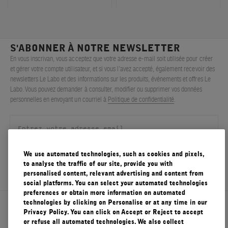
S'ABONNER À NOTRE NEWSLETTER
En vous inscrivan, vous acceptez que votre adresse e-mail soit utilisée pour créer
et gérer votre compte utilisateur, et si vous l’avez accepté, également recevoir des
newsletters Le Labo et des informations sur les produits, événements et offres Le
Labo. Vous pouvez demander à consulter, modifier ou supprimer vos données
personnelles en envoyant un courriel à
Politique de confidentialité
.
We use automated technologies, such as cookies and pixels,
S'ENREGISTRER
to analyse the traffic of our site, provide you with
personalised content, relevant advertising and content from
social platforms. You can select your automated technologies
preferences or obtain more information on automated
technologies by clicking on Personalise or at any time in our
À propos de Le Labo
Privacy Policy. You can click on Accept or Reject to accept
or refuse all automated technologies. We also collect