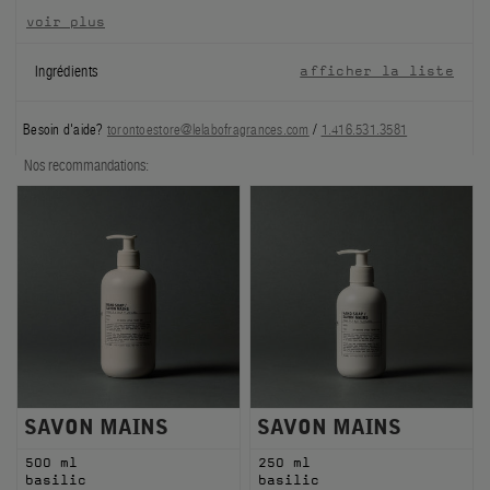
voir plus
FILMS
Ingrédients
afficher la liste
À PROPOS
Besoin d'aide?
torontoestore@lelabofragrances.com
/
1.416.531.3581
Compte
Panier
(0)
Nos recommandations:
SAVON MAINS
SAVON MAINS
500 ml
250 ml
basilic
basilic