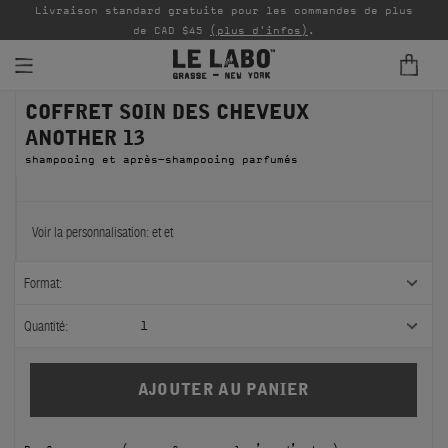
Livraison standard gratuite pour les commandes de plus
P
de CAD $45
(plus d'infos)
.
COFFRET SOIN DES CHEVEUX
PARFUMS
ANOTHER 13
REFILLS
shampooing et après-shampooing parfumés
INTÉRIEUR
Voir la personnalisation:
et
et
BODY — HAIR — FACE
Format:
GROOMING
Quantité:
1
ODDITIES
CADEAUX
ÉCHANTILLONS