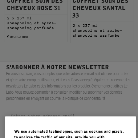
COFFRET SOIN DES
COFFRET SOIN DES
CHEVEUX ROSE 31
CHEVEUX SANTAL
33
2 x 237 ml
shampooing et après-
2 x 237 ml
shampooing parfumés
shampooing et après-
shampooing parfumés
Prévenez-moi
S'ABONNER À NOTRE NEWSLETTER
En vous inscrivan, vous acceptez que votre adresse e-mail soit utilisée pour créer
et gérer votre compte utilisateur, et si vous l’avez accepté, également recevoir des
newsletters Le Labo et des informations sur les produits, événements et offres Le
Labo. Vous pouvez demander à consulter, modifier ou supprimer vos données
personnelles en envoyant un courriel à
Politique de confidentialité
.
We use automated technologies, such as cookies and pixels,
S'ENREGISTRER
to analyse the traffic of our site, provide you with