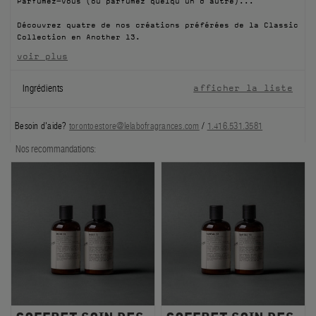
Parfumez-vous (ou parfumez quelqu’un d’autre)...
FILMS
Découvrez quatre de nos créations préférées de la Classic
Collection en Another 13.
À PROPOS
voir plus
Compte
Ingrédients
afficher la liste
Panier
(0)
Besoin d'aide?
torontoestore@lelabofragrances.com
/
1.416.531.3581
Nos recommandations: