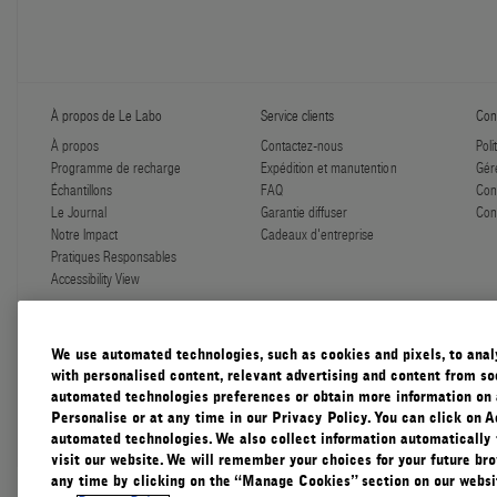
À propos de Le Labo
Service clients
Conf
À propos
Contactez-nous
Poli
Programme de recharge
Expédition et manutention
Gér
Échantillons
FAQ
Con
Le Journal
Garantie diffuser
Con
Notre Impact
Cadeaux d'entreprise
Pratiques Responsables
Accessibility View
We use automated technologies, such as cookies and pixels, to analys
with personalised content, relevant advertising and content from soc
automated technologies preferences or obtain more information on 
Canada
Personalise or at any time in our Privacy Policy. You can click on A
automated technologies. We also collect information automatically
visit our website. We will remember your choices for your future b
any time by clicking on the “Manage Cookies” section on our websit