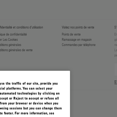
identialité et conditions d'utilisation
Visitez nos points de vente
S'
tique de confidentialité
Points de vente
En
er Les Cookies
Ramassage en magasin
gé
ditions générales
Commandes par téléphone
ne
ditions générales de vente
La
pe
S'
e the traffic of our site, provide you
ial platforms. You can select your
automated technologies by clicking on
ccept or Reject to accept or refuse all
 from your browser or device when you
rowsing sessions but you can change them
e footer. For more information, see