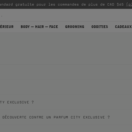
andard gratuite pour les commandes de plus de CAD $45
(p
TÉRIEUR
BODY — HAIR — FACE
GROOMING
ODDITIES
CADEAUX
TY EXCLUSIVE ?
 DÉCOUVERTE CONTRE UN PARFUM CITY EXCLUSIVE ?