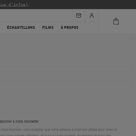
lus d'infos)
.
ÉCHANTILLONS
FILMS
À PROPOS
abonner à notre newsletter
 vous inscrivan, vous acceptez que votre adresse e-mail soit utilisée pour créer et
rer votre compte utilisateur, et si vous l’avez accepté, également recevoir des