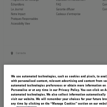
Échantillons
FAQ
Con
Le Journal
Garantie diffuser
Con
Notre Impact
Cadeaux d'entreprise
Pratiques Responsables
Accessibility View
Canada
We use automated technologies, such as cookies and pixels, to analys
with personalised content, relevant advertising and content from soc
automated technologies preferences or obtain more information on 
Personalise or at any time in our Privacy Policy. You can click on A
automated technologies. We also collect information automatically
visit our website. We will remember your choices for your future b
any time by clicking on the “Manage Cookies” section on our websit