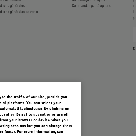
ditions générales
Commandes par téléphone
ne
ditions générales de vente
La
pe
S'
e the traffic of our site, provide you
ial platforms. You can select your
automated technologies by clicking on
ccept or Reject to accept or refuse all
 from your browser or device when you
rowsing sessions but you can change them
e footer. For more information, see