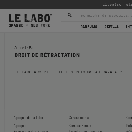
Livraison st
PARFUMS
REFILLS
IN
Accueil
/
Faq
DROIT DE RÉTRACTATION
LE LABO ACCEPTE-T-IL LES RETOURS AU CANADA ?
À propos de Le Labo
Service clients
Conf
À propos
Contactez-nous
Poli
Programme de recharge
Expédition et manutention
Gér