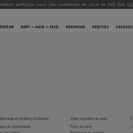
andard gratuite pour les commandes de plus de CAD $45
(p
TÉRIEUR
BODY — HAIR — FACE
GROOMING
ODDITIES
CADEAUX
identialité et conditions d'utilisation
Visitez nos points de vente
S'
tique de confidentialité
Points de vente
En
er Les Cookies
Ramassage en magasin
gé