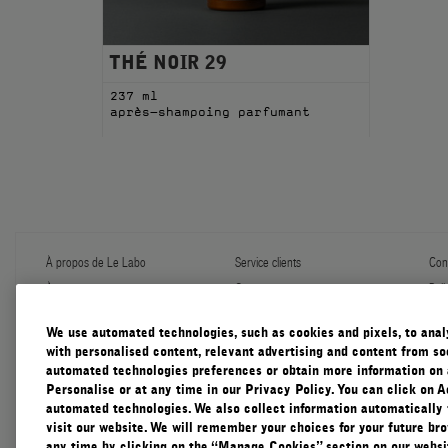
THÉ NOIR 29
237 ml
après-shampoing parfumant
À propos de Le Labo
Service clients
Conf
À propos
Contactez-nous
Poli
Programme de recharge
Expédition et manutention
Gér
Échantillons
FAQ
Con
We use automated technologies, such as cookies and pixels, to analys
Le Journal
Garantie diffuser
Con
with personalised content, relevant advertising and content from soc
Notre Impact
Cadeaux d'entreprise
automated technologies preferences or obtain more information on 
Pratiques Responsables
Personalise or at any time in our Privacy Policy. You can click on A
Accessibility View
automated technologies. We also collect information automatically
visit our website. We will remember your choices for your future b
any time by clicking on the “Manage Cookies” section on our websit