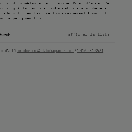
richi d'un mélange de vitamine B5 et d'aloe. Ce
ampoing à la texture riche nettoie vos cheveux.
s adoucit. Les fait sentir divinement bons. Et
est à peu près tout.
édients
afficher la liste
oin d'aide?
torontoestore@lelabofragrances.com
/
1.416.531.3581