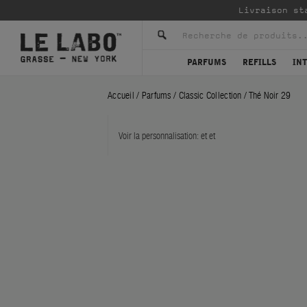
Livraison st
PARFUMS
REFILLS
IN
Accueil
/
Parfums
/
Classic Collection
/
Thé Noir 29
Voir la personnalisation:
et
et