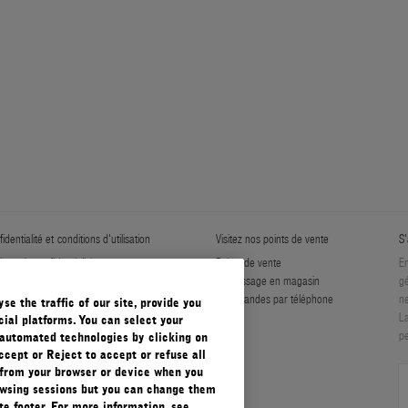
identialité et conditions d'utilisation
Visitez nos points de vente
S'
tique de confidentialité
Points de vente
En
er Les Cookies
Ramassage en magasin
gé
ditions générales
Commandes par téléphone
ne
e the traffic of our site, provide you
ditions générales de vente
La
ial platforms. You can select your
pe
automated technologies by clicking on
ccept or Reject to accept or refuse all
 from your browser or device when you
rowsing sessions but you can change them
e footer. For more information, see