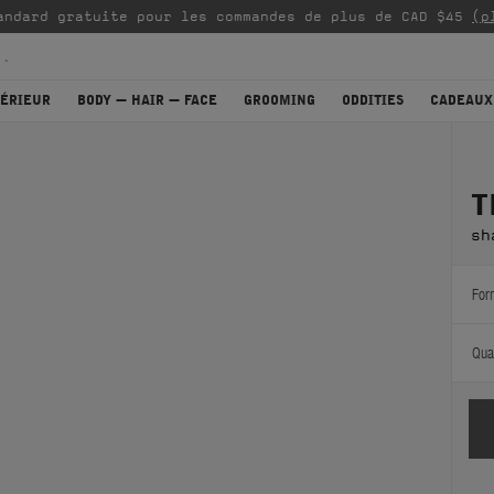
andard gratuite pour les commandes de plus de CAD $45
(p
TÉRIEUR
BODY — HAIR — FACE
GROOMING
ODDITIES
CADEAUX
T
sh
For
Quan