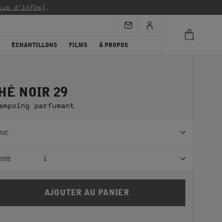
lus d'infos)
.
ÉCHANTILLONS
FILMS
À PROPOS
HÉ NOIR 29
ampoing parfumant
mat:
tité:
1