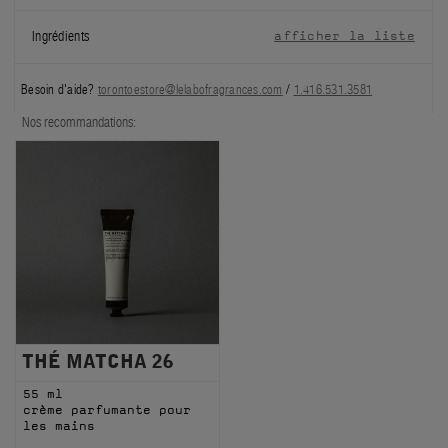
FILMS
Ingrédients
afficher la liste
À PROPOS
Besoin d'aide?
torontoestore@lelabofragrances.com
/
1.416.531.3581
Compte
Nos recommandations:
Panier
(0)
THÉ MATCHA 26
55 ml
crème parfumante pour
les mains