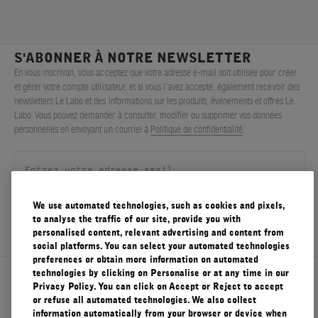
S'ABONNER À NOTRE NEWSLETTER
En vous inscrivan, vous acceptez que votre adresse e-mail soit utilisée pour créer
et gérer votre compte utilisateur, et si vous l’avez accepté, également recevoir des
newsletters Le Labo et des informations sur les produits, événements et offres Le
Labo. Vous pouvez demander à consulter, modifier ou supprimer vos données
personnelles en envoyant un courriel à
Politique de confidentialité
.
We use automated technologies, such as cookies and pixels,
S'ENREGISTRER
to analyse the traffic of our site, provide you with
personalised content, relevant advertising and content from
social platforms. You can select your automated technologies
preferences or obtain more information on automated
technologies by clicking on Personalise or at any time in our
À propos de Le Labo
Privacy Policy. You can click on Accept or Reject to accept
or refuse all automated technologies. We also collect
information automatically from your browser or device when