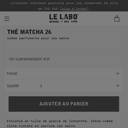
Livraison standard gratuite pour les commandes de plus
P
de CAD $45
(plus d'infos)
.
THÉ MATCHA 26
PARFUMS
crème parfumante pour les mains
REFILLS
INTÉRIEUR
Voir la personnalisation:
et
et
BODY — HAIR — FACE
Format:
GROOMING
Quantité:
1
ODDITIES
CADEAUX
Enrichie en huile de graine de limnanthe. Cette crème
ÉCHANTILLONS
riche hydrate et parfume les mains.