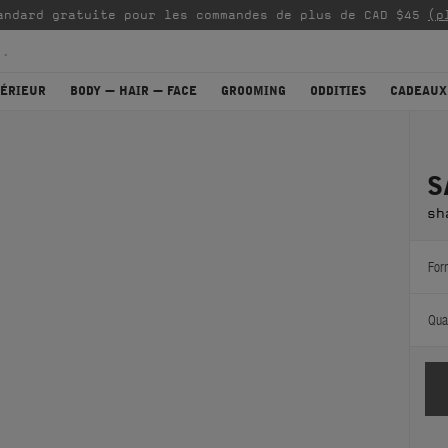
andard gratuite pour les commandes de plus de CAD $45
(p
TÉRIEUR
BODY — HAIR — FACE
GROOMING
ODDITIES
CADEAUX
S
sh
For
Quan