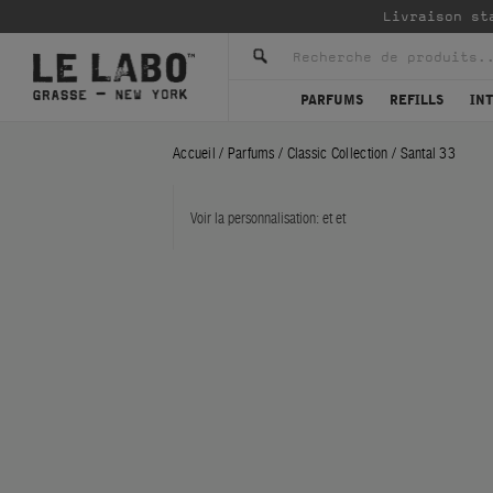
Livraison st
PARFUMS
REFILLS
IN
Accueil
/
Parfums
/
Classic Collection
/
Santal 33
Voir la personnalisation:
et
et