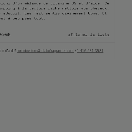
richi d'un mélange de vitamine B5 et d'aloe. Ce
ampoing à la texture riche nettoie vos cheveux.
s adoucit. Les fait sentir divinement bons. Et
est à peu près tout.
édients
afficher la liste
oin d'aide?
torontoestore@lelabofragrances.com
/
1.416.531.3581