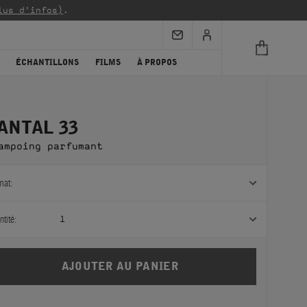
lus d'infos)
.
ÉCHANTILLONS
FILMS
À PROPOS
ANTAL 33
ampoing parfumant
mat:
tité:
1