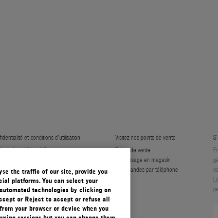
identialité et conditions d'utilisation
Visitez nos points de vente
S'
tique de confidentialité
Points de vente
En
er Les Cookies
Ramassage en magasin
gé
ditions générales
Commandes par téléphone
ne
e the traffic of our site, provide you
ditions générales de vente
La
ial platforms. You can select your
pe
automated technologies by clicking on
ccept or Reject to accept or refuse all
 from your browser or device when you