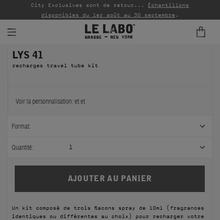
Livraison standard gratuite pour les commandes de plus
P
de CAD $45
(plus d'infos)
.
LYS 41
PARFUMS
recharges travel tube kit
REFILLS
INTÉRIEUR
Voir la personnalisation:
et
et
BODY — HAIR — FACE
Format:
GROOMING
Quantité:
1
ODDITIES
CADEAUX
Un kit composé de trois flacons spray de 10ml (fragrances
ÉCHANTILLONS
identiques ou différentes au choix) pour recharger votre