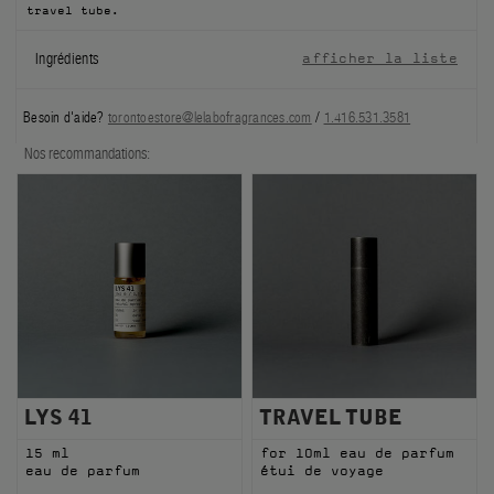
travel tube.
FILMS
Ingrédients
afficher la liste
À PROPOS
Besoin d'aide?
torontoestore@lelabofragrances.com
/
1.416.531.3581
Compte
Nos recommandations:
Panier
(0)
LYS 41
TRAVEL TUBE
15 ml
for 10ml eau de parfum
eau de parfum
étui de voyage