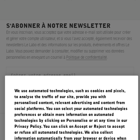
S'ABONNER À NOTRE NEWSLETTER
En vous inscrivan, vous acceptez que votre adresse e-mail soit utilisée pour créer
et gérer votre compte utilisateur, et si vous l’avez accepté, également recevoir des
newsletters Le Labo et des informations sur les produits, événements et offres Le
Labo. Vous pouvez demander à consulter, modifier ou supprimer vos données
personnelles en envoyant un courriel à
Politique de confidentialité
.
We use automated technologies, such as cookies and pixels,
S'ENREGISTRER
to analyse the traffic of our site, provide you with
personalised content, relevant advertising and content from
social platforms. You can select your automated technologies
preferences or obtain more information on automated
technologies by clicking on Personalise or at any time in our
À propos de Le Labo
Privacy Policy. You can click on Accept or Reject to accept
or refuse all automated technologies. We also collect
information automatically from your browser or device when