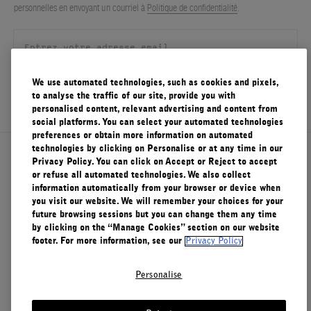
personnelles en envoyant un courriel à
Politique de confidentialité
.
FILMS
À PROPOS
We use automated technologies, such as cookies and pixels,
Compte
S'ENREGISTRER
Panier
to analyse the traffic of our site, provide you with
(0)
personalised content, relevant advertising and content from
social platforms. You can select your automated technologies
preferences or obtain more information on automated
technologies by clicking on Personalise or at any time in our
À propos de Le Labo
Privacy Policy. You can click on Accept or Reject to accept
or refuse all automated technologies. We also collect
information automatically from your browser or device when
you visit our website. We will remember your choices for your
Service clients
future browsing sessions but you can change them any time
by clicking on the “Manage Cookies” section on our website
footer. For more information, see our
Privacy Policy
Confidentialité et conditions d'utilisation
Personalise
Visitez nos points de vente