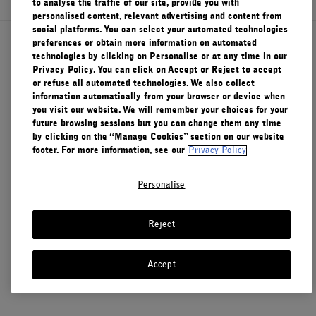
to analyse the traffic of our site, provide you with
personalised content, relevant advertising and content from
FILMS
social platforms. You can select your automated technologies
preferences or obtain more information on automated
À PROPOS
À propos de Le Labo
technologies by clicking on Personalise or at any time in our
Privacy Policy. You can click on Accept or Reject to accept
or refuse all automated technologies. We also collect
Compte
Service clients
information automatically from your browser or device when
Panier
(0)
you visit our website. We will remember your choices for your
future browsing sessions but you can change them any time
by clicking on the “Manage Cookies” section on our website
Confidentialité et conditions d'utilisation
footer. For more information, see our
Privacy Policy
Personalise
Visitez nos points de vente
Reject
Canada
Accept