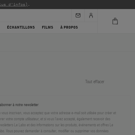
lus d'infos)
.
ÉCHANTILLONS
FILMS
À PROPOS
Tout effacer
abonner à notre newsletter
 vous inscrivan, vous acceptez que votre adresse e-mail soit utilisée pour créer et
rer votre compte utilisateur, et si vous l’avez accepté, également recevoir des
wsletters Le Labo et des informations sur les produits, événements et offres Le
bo. Vous pouvez demander à consulter, modifier ou supprimer vos données