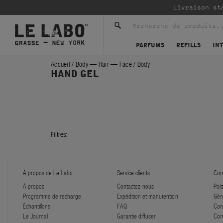
Livraison st
PARFUMS
REFILLS
IN
Accueil
/
Body — Hair — Face
/
Body
HAND GEL
Filtres:
À propos de Le Labo
Service clients
Conf
À propos
Contactez-nous
Poli
Programme de recharge
Expédition et manutention
Gér
Échantillons
FAQ
Con
Le Journal
Garantie diffuser
Con