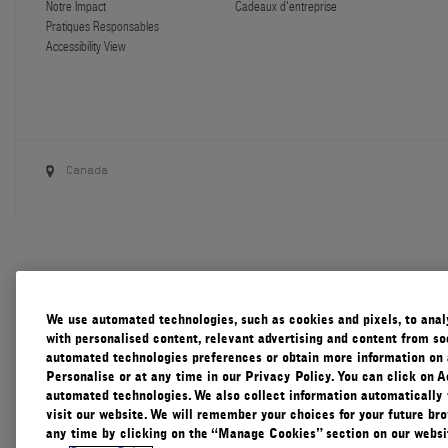
Notre Impact
Cadeaux d'entreprise
Pratiques Responsables
Accessibility View
Canada
We use automated technologies, such as cookies and pixels, to analys
with personalised content, relevant advertising and content from soc
automated technologies preferences or obtain more information on 
Personalise or at any time in our Privacy Policy. You can click on A
automated technologies. We also collect information automatically
visit our website. We will remember your choices for your future b
any time by clicking on the “Manage Cookies” section on our websit