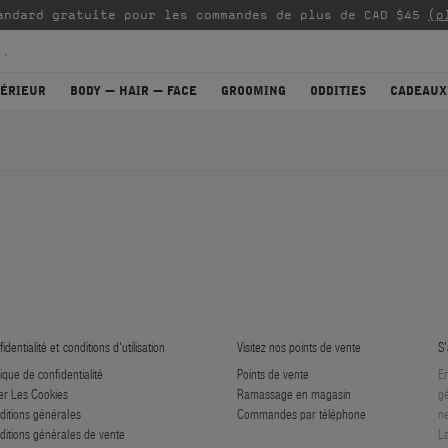
andard gratuite pour les commandes de plus de CAD $45
(p
TÉRIEUR
BODY — HAIR — FACE
GROOMING
ODDITIES
CADEAUX
identialité et conditions d'utilisation
Visitez nos points de vente
S'
tique de confidentialité
Points de vente
En
er Les Cookies
Ramassage en magasin
gé
ditions générales
Commandes par téléphone
ne
ditions générales de vente
La