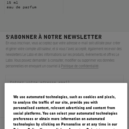
15 ml
eau de parfum
S'ABONNER À NOTRE NEWSLETTER
En vous inscrivan, vous acceptez que votre adresse e-mail soit utilisée pour créer
et gérer votre compte utilisateur, et si vous l’avez accepté, également recevoir des
newsletters Le Labo et des informations sur les produits, événements et offres Le
Labo. Vous pouvez demander à consulter, modifier ou supprimer vos données
personnelles en envoyant un courriel à
Politique de confidentialité
.
We use automated technologies, such as cookies and pixels,
S'ENREGISTRER
to analyse the traffic of our site, provide you with
personalised content, relevant advertising and content from
social platforms. You can select your automated technologies
preferences or obtain more information on automated
technologies by clicking on Personalise or at any time in our