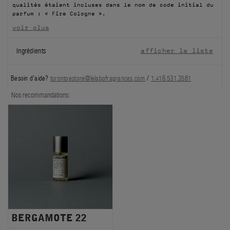
qualités étaient incluses dans le nom de code initial du
FILMS
parfum : « Fire Cologne ».
voir plus
À PROPOS
Ingrédients
afficher la liste
Compte
Panier
(0)
Besoin d'aide?
torontoestore@lelabofragrances.com
/
1.416.531.3581
Nos recommandations:
BERGAMOTE 22