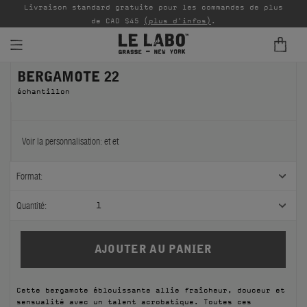
Livraison standard gratuite pour les commandes de plus
P
de CAD $45
(plus d'infos)
.
BERGAMOTE 22
PARFUMS
échantillon
REFILLS
INTÉRIEUR
Voir la personnalisation:
et
et
BODY — HAIR — FACE
Format:
GROOMING
Quantité:
1
ODDITIES
CADEAUX
Cette bergamote éblouissante allie fraîcheur, douceur et
ÉCHANTILLONS
sensualité avec un talent acrobatique. Toutes ces