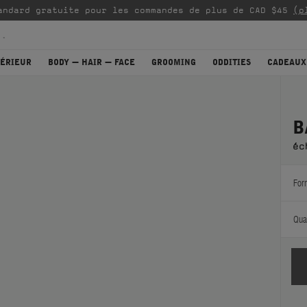
andard gratuite pour les commandes de plus de CAD $45
(p
TÉRIEUR
BODY — HAIR — FACE
GROOMING
ODDITIES
CADEAUX
B
éc
For
Quan