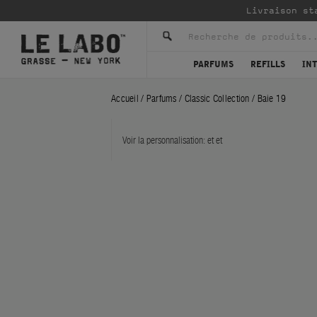
Livraison st
PARFUMS
REFILLS
IN
Accueil
/
Parfums
/
Classic Collection
/
Baie 19
Voir la personnalisation:
et
et