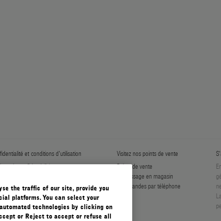
identialité et conditions d'utilisation
Visitez nos points de vente
S'
tique de confidentialité
Points de vente
En
er Les Cookies
Ramassage en magasin
gé
ditions générales
Commandes par téléphone
ne
e the traffic of our site, provide you
ditions générales de vente
La
ial platforms. You can select your
pe
automated technologies by clicking on
ccept or Reject to accept or refuse all