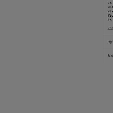
La
Wa
ri
fr
la
vo
Ingr
Bes