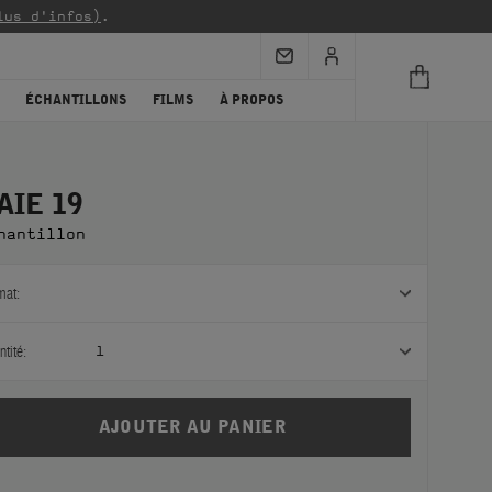
lus d'infos)
.
ÉCHANTILLONS
FILMS
À PROPOS
AIE 19
hantillon
mat:
tité:
1