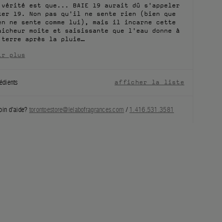
 vérité est que... BAIE 19 aurait dû s'appeler
ter 19. Non pas qu'il ne sente rien (bien que
en ne sente comme lui), mais il incarne cette
aicheur moite et saisissante que l'eau donne à
 terre après la pluie…
ir plus
édients
afficher la liste
oin d'aide?
torontoestore@lelabofragrances.com
/
1.416.531.3581