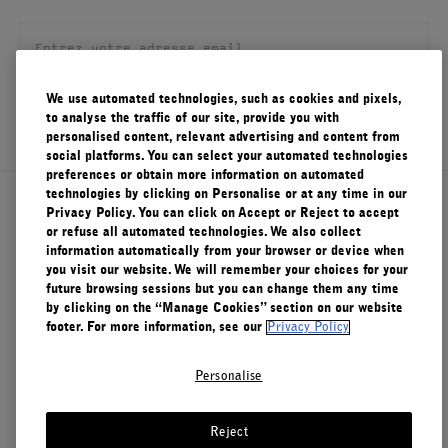
FILMS
À PROPOS
We use automated technologies, such as cookies and pixels,
S'ENREGISTRER
to analyse the traffic of our site, provide you with
Compte
personalised content, relevant advertising and content from
Panier
(0)
social platforms. You can select your automated technologies
preferences or obtain more information on automated
technologies by clicking on Personalise or at any time in our
À propos de Le Labo
Privacy Policy. You can click on Accept or Reject to accept
or refuse all automated technologies. We also collect
information automatically from your browser or device when
you visit our website. We will remember your choices for your
Service clients
future browsing sessions but you can change them any time
by clicking on the “Manage Cookies” section on our website
footer. For more information, see our
Privacy Policy
Confidentialité et conditions d'utilisation
Personalise
Visitez nos points de vente
Reject