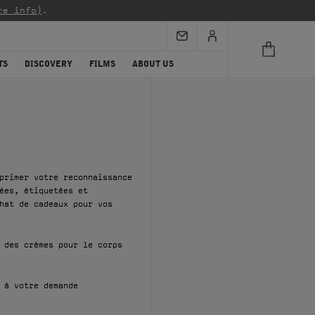
re info)
.
TS
DISCOVERY
FILMS
ABOUT US
primer votre reconnaissance
ées, étiquetées et
hat de cadeaux pour vos
 des crèmes pour le corps
 à votre demande