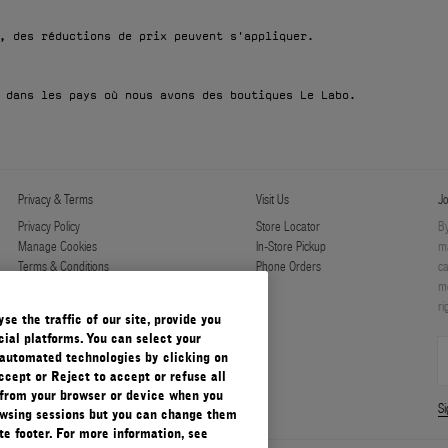
, des réductions de prix peuvent s'appliquer.
 dans les pays où nous avons des boutiques Le Labo.
Privacy & Terms
Visit Us
Jo
Privacy Policy
Store Locator
By
Manage Cookies
In-Store Pickup
ma
Terms & Conditions
Phone Orders
ca
Terms & Conditions of Sale
mo
ri
e the traffic of our site, provide you
ial platforms. You can select your
automated technologies by clicking on
ccept or Reject to accept or refuse all
 from your browser or device when you
S
rowsing sessions but you can change them
e footer. For more information, see