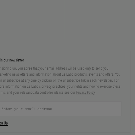
in our newsletter
 signing up, you agree that your email address will be used only to send you
rketing newsletters and information about Le Labo products, events and offers. You
n unsubscribe at any time by clicking on the unsubscribe link in each newsletter. For
re information on Le Labo’s privacy practices, your rights and how to exercise these
ghts, and your relevant data controller please see our
Privacy Policy
.
ign Up