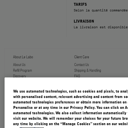
TARIFS
Selon la quantité commandée
LIVRAISON
La livraison est disponible
About Le Labo
Client Care
About Us
Contact Us
Refill Program
Shipping & Handling
Discovery
FAQ
Le Journal
Diffuser Warranty
Our Impact
Corporate Gifting
We use automated technologies, such as cookies and pixels, to analys
Responsible Practices
with personalised content, relevant advertising and content from soc
Accessibility View
automated technologies preferences or obtain more information on 
Personalise or at any time in our Privacy Policy. You can click on A
automated technologies. We also collect information automatically
visit our website. We will remember your choices for your future b
any time by clicking on the “Manage Cookies” section on our websit