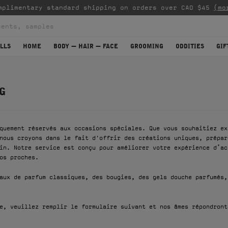
mplimentary standard shipping on orders over CAD $45
(mo
LLS
HOME
BODY — HAIR — FACE
GROOMING
ODDITIES
GIF
G
quement réservés aux occasions spéciales. Que vous souhaitiez ex
nous croyons dans le fait d'offrir des créations uniques, prépar
in. Notre service est conçu pour améliorer votre expérience d’ac
os proches.
aux de parfum classiques, des bougies, des gels douche parfumés,
e, veuillez remplir le formulaire suivant et nos âmes répondront